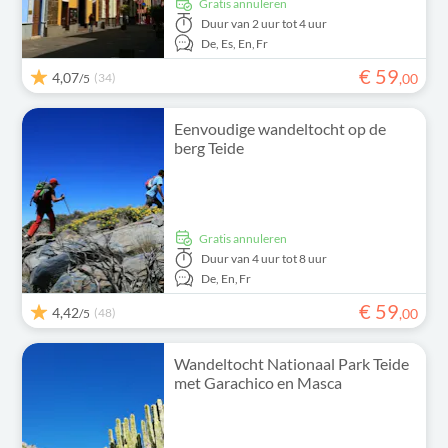
Gratis annuleren
Duur
van 2 uur tot 4 uur
De,
Es,
En,
Fr
€
59
4,07
(34)
,
00
/5
Eenvoudige wandeltocht op de
berg Teide
Gratis annuleren
Duur
van 4 uur tot 8 uur
De,
En,
Fr
€
59
4,42
(48)
,
00
/5
Wandeltocht Nationaal Park Teide
met Garachico en Masca