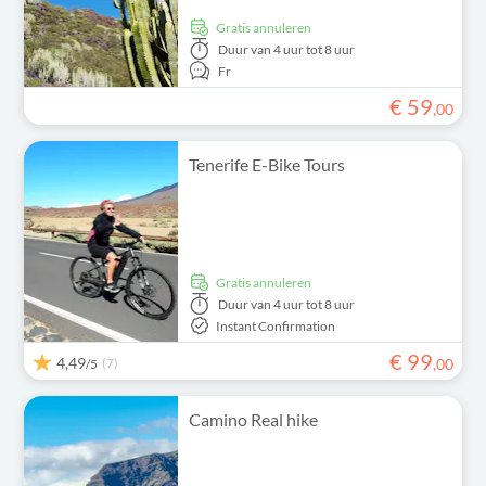
Gratis annuleren
Duur
van 4 uur tot 8 uur
Fr
€
59
,
00
Tenerife E-Bike Tours
Gratis annuleren
Duur
van 4 uur tot 8 uur
Instant Confirmation
€
99
4,49
(7)
,
00
/5
Camino Real hike