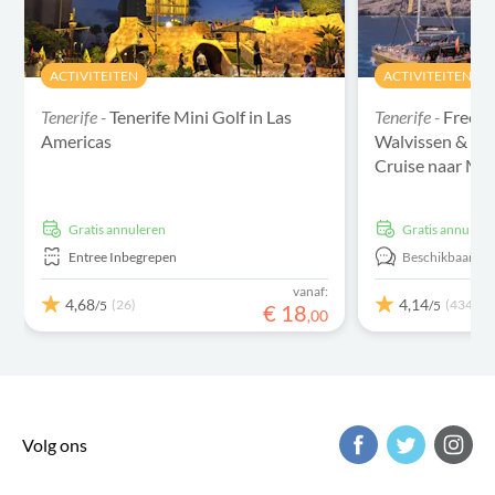
ACTIVITEITEN
ACTIVITEITEN
Tenerife -
Tenerife Mini Golf in Las
Tenerife -
Freebi
Americas
Walvissen & Do
Cruise naar Ma
Gratis annuleren
Gratis annulere
Entree Inbegrepen
Beschikbaar in:
vanaf:
4,68
4,14
(26)
(434)
/5
/5
€
18
,
00
Volg ons