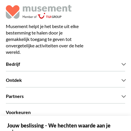
Musement helpt je het beste uit elke
bestemming te halen door je
gemakkelijk toegang te geven tot
onvergetelijke activiteiten over de hele
wereld.
Bedrijf
Wie zijn wij
Ontdek
Pers
Carriere
Wat onze klanten zeggen
Partners
Green & Fair Experiences
Aangepaste tours
Wie met ons werken
Voorkeuren
Vennootschap programmas
Persoonlijke Travelagents
Nederlands