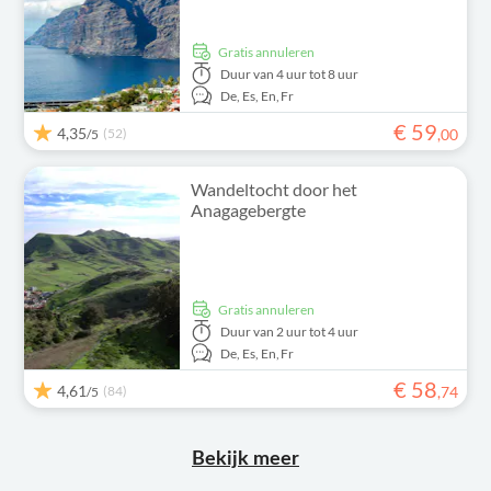
Gratis annuleren
Duur
van 4 uur tot 8 uur
De,
Es,
En,
Fr
€
59
4,35
(52)
,
00
/5
Wandeltocht door het
Anagagebergte
Gratis annuleren
Duur
van 2 uur tot 4 uur
De,
Es,
En,
Fr
€
58
4,61
(84)
,
74
/5
Bekijk meer