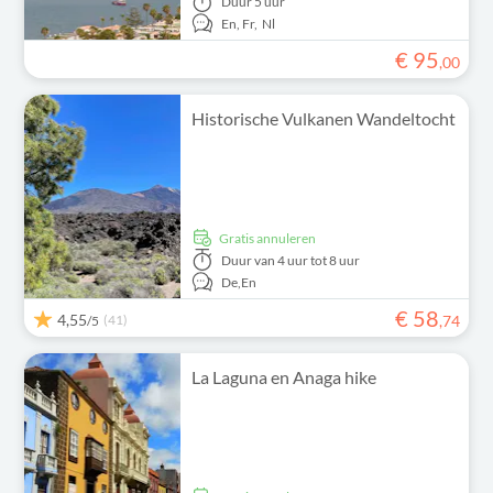
Duur
5 uur
En,
Fr,
Nl
€
95
,
00
Historische Vulkanen Wandeltocht
Gratis annuleren
Duur
van 4 uur tot 8 uur
De,
En
€
58
4,55
(41)
,
74
/5
La Laguna en Anaga hike