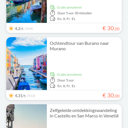
Gratis annuleren
Duur
5 uur 30 minuten
En,
It,
Fr,
Es
€
30
4,2
(164)
,
00
/5
Ochtendtour van Burano naar
Murano
Gratis annuleren
Duur
5 uur
En,
It,
Fr,
Es
€
30
4,31
(413)
,
00
/5
Zelfgeleide ontdekkingswandeling
in Castello en San Marco in Venetië