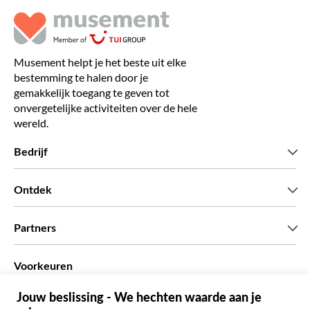
Musement helpt je het beste uit elke
bestemming te halen door je
gemakkelijk toegang te geven tot
onvergetelijke activiteiten over de hele
wereld.
Bedrijf
Wie zijn wij
Ontdek
Pers
Carriere
Wat onze klanten zeggen
Partners
Green & Fair Experiences
Aangepaste tours
Wie met ons werken
Voorkeuren
Vennootschap programmas
Persoonlijke Travelagents
Nederlands