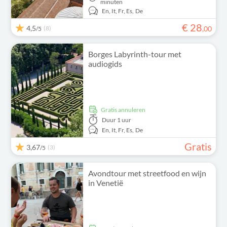
minuten
En,
It,
Fr,
Es,
De
€
28
4,5
(8)
,
00
/5
Borges Labyrinth-tour met
audiogids
Gratis annuleren
Duur
1 uur
En,
It,
Fr,
Es,
De
Gratis
3,67
(3)
/5
Avondtour met streetfood en wijn
in Venetië