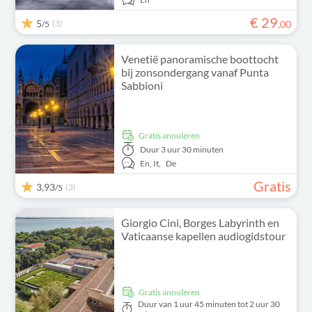
€
29
5
(3)
,
00
/5
Venetië panoramische boottocht
bij zonsondergang vanaf Punta
Sabbioni
Gratis annuleren
Duur
3 uur 30 minuten
En,
It,
De
Gratis
3,93
(3)
/5
Giorgio Cini, Borges Labyrinth en
Vaticaanse kapellen audiogidstour
Gratis annuleren
Duur
van 1 uur 45 minuten tot 2 uur 30