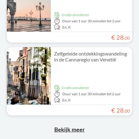
Gratis annuleren
Duur
van 1 uur 30 minuten tot 2 uur
En,
It
€
28
,
00
Zelfgeleide ontdekkingswandeling
in de Cannaregio van Venetië
Gratis annuleren
Duur
van 1 uur 30 minuten tot 2 uur
En,
It
€
28
,
00
Bekijk meer