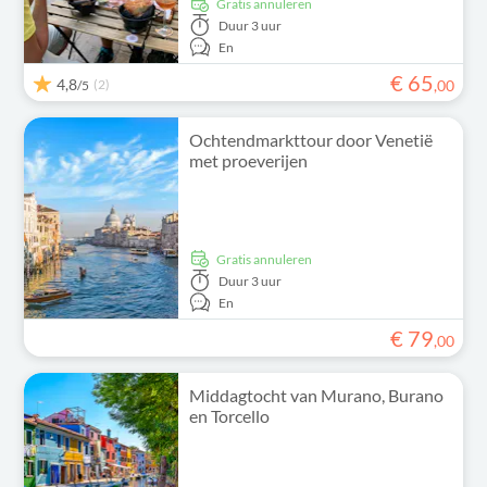
Gratis annuleren
Duur
3 uur
En
€
65
4,8
(2)
,
00
/5
Ochtendmarkttour door Venetië
met proeverijen
Gratis annuleren
Duur
3 uur
En
€
79
,
00
Middagtocht van Murano, Burano
en Torcello