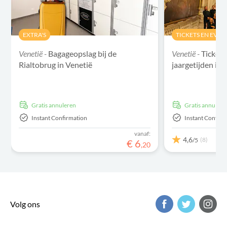
EXTRA'S
TICKETS EN EVE
Venetië -
Bagageopslag bij de
Venetië -
Tickets
Rialtobrug in Venetië
jaargetijden in 
Gratis annuleren
Gratis annulere
Instant Confirmation
Instant Confirm
vanaf:
4,6
(8)
/5
€
6
,
20
Volg ons