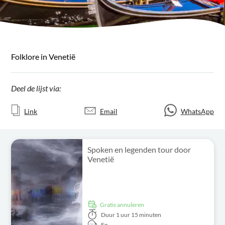
Folklore in Venetië
Deel de lijst via:
Link
Email
WhatsApp
Spoken en legenden tour door
Venetië
Gratis annuleren
Duur
1 uur 15 minuten
En