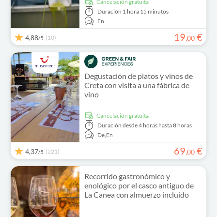
cancelación gratuita
Duración
1 hora 15 minutos
En
19
€
4,88
(10)
,
00
/5
Degustación de platos y vinos de
Creta con visita a una fábrica de
vino
cancelación gratuita
Duración
desde 4 horas hasta 8 horas
De,
En
69
€
4,37
(221)
,
00
/5
Recorrido gastronómico y
enológico por el casco antiguo de
La Canea con almuerzo incluido