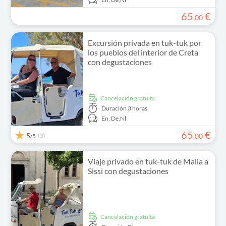
65
€
,
00
Excursión privada en tuk-tuk por
los pueblos del interior de Creta
con degustaciones
cancelación gratuita
Duración
3 horas
En,
De,
Nl
65
€
5
(3)
,
00
/5
Viaje privado en tuk-tuk de Malia a
Sissi con degustaciones
cancelación gratuita