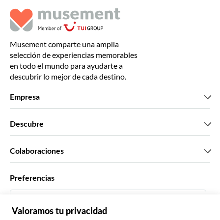
Musement comparte una amplia
selección de experiencias memorables
en todo el mundo para ayudarte a
descubrir lo mejor de cada destino.
Empresa
Quiénes somos
Descubre
Prensa
Trabaja con nosotros
Lo que dicen nuestros clientes
Colaboraciones
Green & Fair Experiences
Tours personalizados
Con quién trabajamos
Preferencias
Programas de afiliados
Agentes personales de viajes
Español
Agencias de viajes