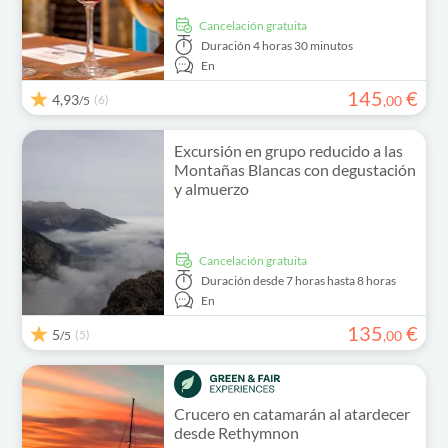
cancelación gratuita
Duración
4 horas 30 minutos
En
145
€
4,93
(6)
,
00
/5
Excursión en grupo reducido a las
Montañas Blancas con degustación
y almuerzo
cancelación gratuita
Duración
desde 7 horas hasta 8 horas
En
135
€
5
(5)
,
00
/5
Crucero en catamarán al atardecer
desde Rethymnon