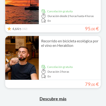
cancelación gratuita
Duración
desde 2 horas hasta 4 horas
En
95
€
4,64
(42)
,
00
/5
Recorrido en bicicleta ecológica por
el vino en Heraklion
cancelación gratuita
Duración
3 horas
En
79
€
,
00
Descubre más