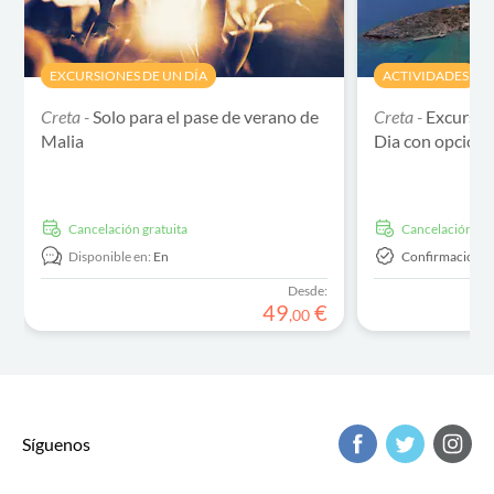
EXCURSIONES DE UN DÍA
ACTIVIDADES
Creta -
Solo para el pase de verano de
Creta -
Excursión
Malia
Dia con opción 
cancelación gratuita
cancelación gra
Disponible en:
En
Confirmación 
Desde:
49
€
,
00
Síguenos