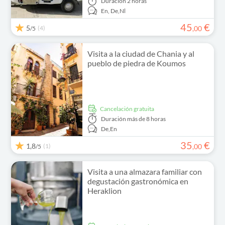
Duración
2 horas
En,
De,
Nl
45
€
5
(4)
,
00
/5
Visita a la ciudad de Chania y al
pueblo de piedra de Koumos
cancelación gratuita
Duración
más de 8 horas
De,
En
35
€
1,8
(1)
,
00
/5
Visita a una almazara familiar con
degustación gastronómica en
Heraklion