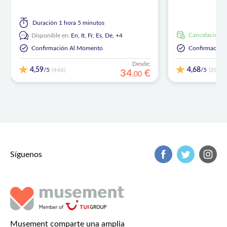
Duración
1 hora 5 minutos
cancelación g
Disponible en:
En,
It,
Fr,
Es,
De,
+4
Confirmación Al Momento
Confirmación
Desde:
4,59
4,68
/5
/5
(446)
(290)
34
€
,
00
Síguenos
Musement comparte una amplia