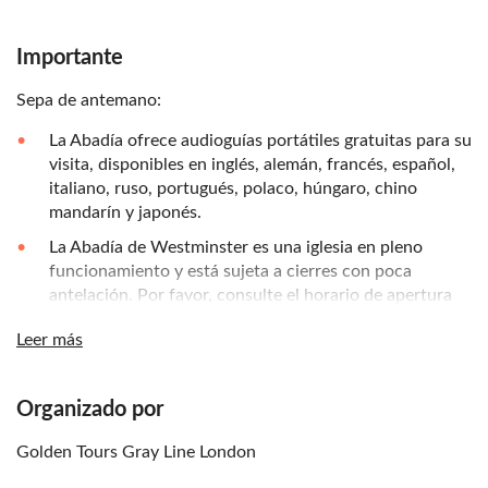
Importante
Sepa de antemano:
La Abadía ofrece audioguías portátiles gratuitas para su
visita, disponibles en inglés, alemán, francés, español,
italiano, ruso, portugués, polaco, húngaro, chino
mandarín y japonés.
La Abadía de Westminster es una iglesia en pleno
funcionamiento y está sujeta a cierres con poca
antelación. Por favor, consulte el horario de apertura
antes de viajar.
Leer más
Se realiza un control de seguridad a la entrada para
todos los visitantes. Por ello, las colas para entrar a la
Abadía pueden ser más largas durante la temporada
Organizado por
alta, especialmente en julio y agosto.
Golden Tours Gray Line London
No hay audioguías disponibles los miércoles a partir de
las 16:30 h.