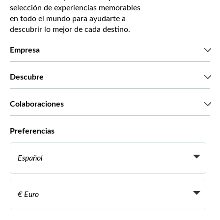
selección de experiencias memorables
en todo el mundo para ayudarte a
descubrir lo mejor de cada destino.
Empresa
Quiénes somos
Descubre
Prensa
Trabaja con nosotros
Lo que dicen nuestros clientes
Colaboraciones
Green & Fair Experiences
Tours personalizados
Con quién trabajamos
Preferencias
Programas de afiliados
Agentes personales de viajes
Español
Agencias de viajes
Conviértete en proveedor
Italiano
Become a Distribution Partner
€ Euro
Français
Español
€ Euro