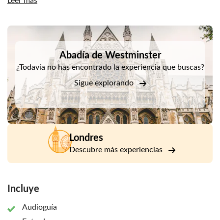
Leer más
desde 1308 ha sido coronado y piedras conmemorativas y
bustos de William Shakespeare y Robert Burns.
DSA1Abadía de Westminster
Abadía de Westminster
¿Todavía no has encontrado la experiencia que buscas?
Sigue explorando
Londres
Descubre más experiencias
Incluye
Audioguía