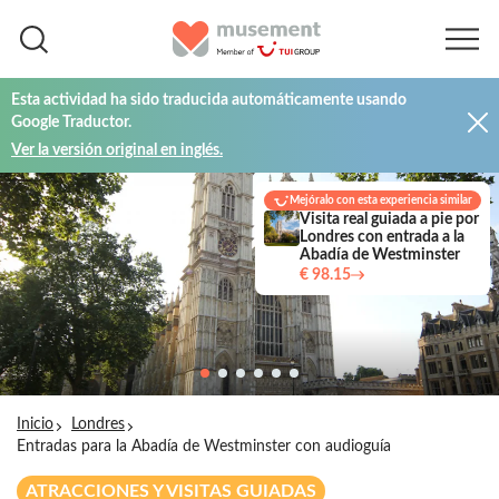
Esta actividad ha sido traducida automáticamente usando
Google Traductor.
Ver la versión original en inglés.
Mejóralo con esta experiencia similar
Visita real guiada a pie por
Londres con entrada a la
Abadía de Westminster
€ 98.15
Inicio
Londres
Entradas para la Abadía de Westminster con audioguía
ATRACCIONES Y VISITAS GUIADAS