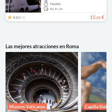
Flexible
En,
Fr,
Es
15
€
4,1
(2)
,
00
/5
Las mejores atracciones en Roma
Museos Vaticanos
Capilla Sixtin