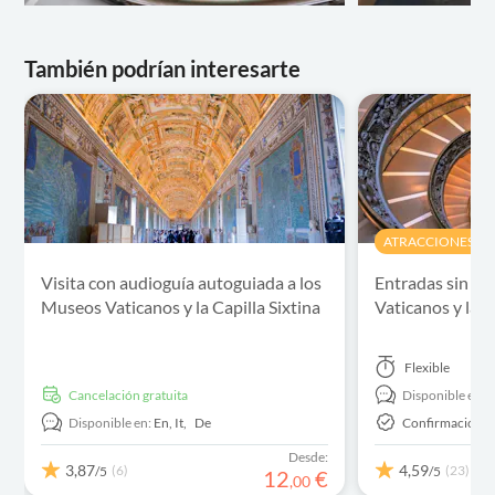
También podrían interesarte
ATRACCIONES Y V
Visita con audioguía autoguiada a los
Entradas sin co
Museos Vaticanos y la Capilla Sixtina
Vaticanos y la C
Flexible
cancelación gratuita
Disponible en:
E
Disponible en:
En,
It,
De
Confirmación 
Desde:
3,87
4,59
(6)
(23)
/5
/5
12
€
,
00