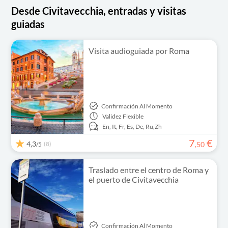
Desde Civitavecchia, entradas y visitas
guiadas
Visita audioguiada por Roma
Confirmación Al Momento
Validez
Flexible
En,
It,
Fr,
Es,
De,
Ru,
Zh
7
€
4,3
(8)
,
50
/5
Traslado entre el centro de Roma y
el puerto de Civitavecchia
Confirmación Al Momento