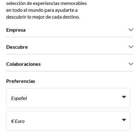
selección de experiencias memorables
en todo el mundo para ayudarte a
descubrir lo mejor de cada destino.
Empresa
Quiénes somos
Descubre
Prensa
Trabaja con nosotros
Lo que dicen nuestros clientes
Colaboraciones
Green & Fair Experiences
Tours personalizados
Con quién trabajamos
Preferencias
Programas de afiliados
Agentes personales de viajes
Español
Agencias de viajes
Conviértete en proveedor
Italiano
Become a Distribution Partner
€ Euro
Français
Español
€ Euro