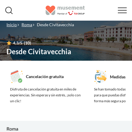
Inicio
Roma
Desde Civitavecchia
4,3
/5
(10)
Desde Civitavecchia
Cancelación gratuita
Medidas de 
Disfruta de cancelación gratuita en miles de
Se han tomado todas las
experiencias.
Sin esperas y sin estrés, ¡solo con
para que puedas disfrutar
un clic!
forma más segura posibl
Roma