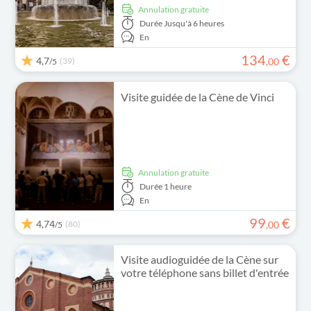
Annulation gratuite
Durée
Jusqu'à 6 heures
En
134
€
4,7
(39)
,
00
/5
Visite guidée de la Cène de Vinci
Annulation gratuite
Durée
1 heure
En
99
€
4,74
(80)
,
00
/5
Visite audioguidée de la Cène sur
votre téléphone sans billet d'entrée