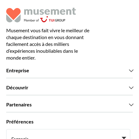
Musement vous fait vivre le meilleur de
chaque destination en vous donnant
facilement accès à des milliers
d’expériences inoubliables dans le
monde entier.
Entreprise
Qui sommes-nous?
Découvrir
Presse
Recrutement
Avis clients
Partenaires
Green & Fair Experiences
Offres sur mesure
Ils nous font confiance
Préférences
Affiliation
Agent de Voyage Personnel
Français