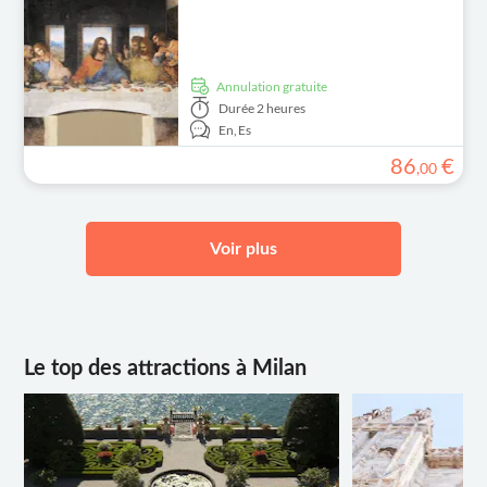
Annulation gratuite
Durée
2 heures
En,
Es
86
€
,
00
Voir plus
Le top des attractions à Milan