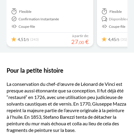
Flexible
Flexible
Confirmation Instantanée
Disponible en:
Coupe-file
Coupe-file
à partir de:
4,51
4,45
(243)
(31)
/5
/5
27
€
,
00
Pour la petite histoire
La conservation du chef-d'œuvre de Léonard de Vinci est
presque aussi étonnante que sa conception. Il fut déjà été
“restauré” en 1726, avec une utilisation peu judicieuse de
solvants caustiques et de vernis. En 1770, Giuseppe Mazza
repeint la majeure partie de l’œuvre originale à la peinture
à l'huile. En 1853, Stefano Barezzi tenta de détacher la
peinture du mur mais échoua et colla au lieu de cela des
fragments de peinture sur la base.