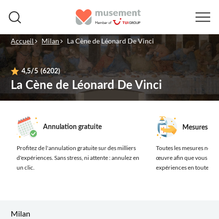
Accueil
Milan
La Cène de Léonard De Vinci
4,5
/5
(6202)
La Cène de Léonard De Vinci
Annulation gratuite
Mesures san
Profitez de l'annulation gratuite sur des milliers
Toutes les mesures néces
d'expériences.
Sans stress, ni attente : annulez en
œuvre afin que vous prof
un clic.
expériences en toute séc
Milan