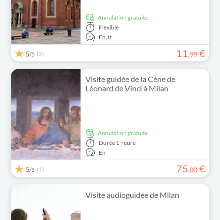
Annulation gratuite
Flexible
En,
It
11
€
5
(2)
,
99
/5
Visite guidée de la Cène de
Léonard de Vinci à Milan
Annulation gratuite
Durée
1 heure
En
75
€
5
(1)
,
00
/5
Visite audioguidée de Milan