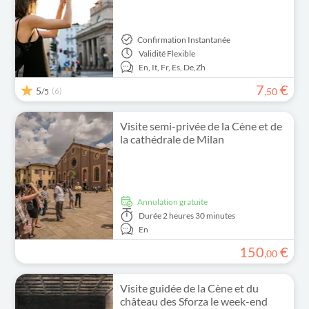
Confirmation Instantanée
Validité
Flexible
En,
It,
Fr,
Es,
De,
Zh
7
€
5
(6)
,
50
/5
Visite semi-privée de la Cène et de
la cathédrale de Milan
Annulation gratuite
Durée
2 heures 30 minutes
En
150
€
,
00
Visite guidée de la Cène et du
château des Sforza le week-end