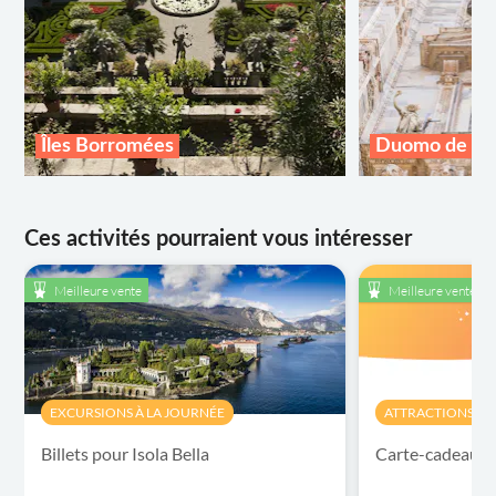
Îles Borromées
Duomo de Mi
Ces activités pourraient vous intéresser
Meilleure vente
Meilleure vente
EXCURSIONS À LA JOURNÉE
ATTRACTIONS ET 
Billets pour Isola Bella
Carte-cadeau 