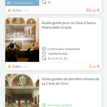
En
À ne pas manquer
90
€
4,72
(311)
,
00
/5
Audio guide pour la Cène à Santa
Maria delle Grazie
Confirmation Instantanée
Validité
Flexible
En,
It,
Fr,
Es,
De
3
€
2,44
(19)
,
50
/5
Visite guidée de dernière minute de
La Cène de Vinci
Annulation gratuite