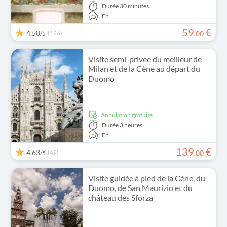
Durée
30 minutes
En
59
€
4,58
(126)
,
00
/5
Visite semi-privée du meilleur de
Milan et de la Cène au départ du
Duomo
Annulation gratuite
Durée
3 heures
En
139
€
4,63
(49)
,
00
/5
Visite guidée à pied de la Cène, du
Duomo, de San Maurizio et du
château des Sforza