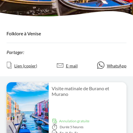
Folklore à Venise
Partager:
Lien (copier)
E-mail
WhatsApp
Visite matinale de Burano et
Murano
Annulation gratuite
Durée
5 heures
En,
It,
Fr,
Es