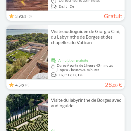
Durée
3 heures 30 minutes
En,
It,
De
Gratuit
3,93
(3)
/5
Visite audioguidée de Giorgio Cini,
du Labyrinthe de Borges et des
chapelles du Vatican
Annulation gratuite
Durée
À partir de 1 heure 45 minutes
jusqu'à 2 heures 30 minutes
En,
It,
Fr,
Es,
De
28
€
4,5
(8)
,
00
/5
Visite du labyrinthe de Borges avec
audioguide