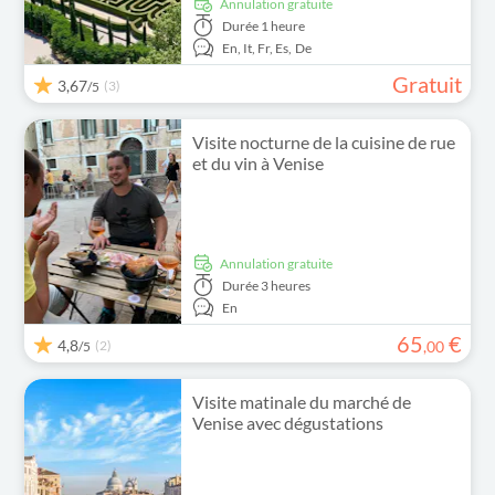
Annulation gratuite
Durée
1 heure
En,
It,
Fr,
Es,
De
Gratuit
3,67
(3)
/5
Visite nocturne de la cuisine de rue
et du vin à Venise
Annulation gratuite
Durée
3 heures
En
65
€
4,8
(2)
,
00
/5
Visite matinale du marché de
Venise avec dégustations