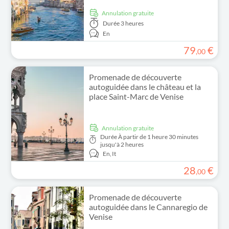
Annulation gratuite
Durée
3 heures
En
79
€
,
00
Promenade de découverte
autoguidée dans le château et la
place Saint-Marc de Venise
Annulation gratuite
Durée
À partir de 1 heure 30 minutes
jusqu'à 2 heures
En,
It
28
€
,
00
Promenade de découverte
autoguidée dans le Cannaregio de
Venise