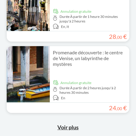
Annulation gratuite
Durée
À partir de 1 heure 30 minutes
jusqu'à 2 heures
En,
It
28
€
,
00
Promenade découverte : le centre
de Venise, un labyrinthe de
mystères
Annulation gratuite
Durée
À partir de 2 heures jusqu'à 2
heures 30 minutes
En
24
€
,
00
Voir plus