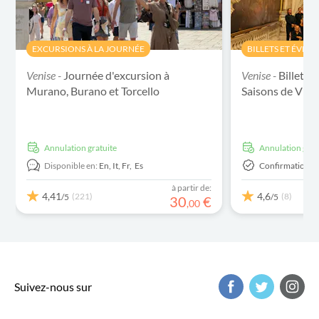
EXCURSIONS À LA JOURNÉE
BILLETS ET ÉVÉN
Venise -
Journée d'excursion à
Venise -
Billets 
Murano, Burano et Torcello
Saisons de Vival
Annulation gratuite
Annulation grat
Disponible en:
En,
It,
Fr,
Es
Confirmation I
à partir de:
4,41
4,6
(221)
(8)
/5
/5
30
€
,
00
Suivez-nous sur