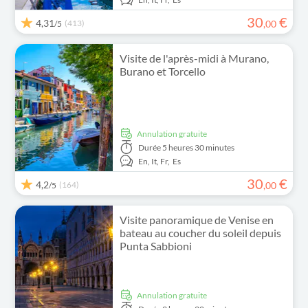
30
€
4,31
(413)
,
00
/5
Visite de l'après-midi à Murano,
Burano et Torcello
Annulation gratuite
Durée
5 heures 30 minutes
En,
It,
Fr,
Es
30
€
4,2
(164)
,
00
/5
Visite panoramique de Venise en
bateau au coucher du soleil depuis
Punta Sabbioni
Annulation gratuite