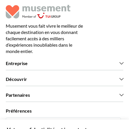
Musement vous fait vivre le meilleur de
chaque destination en vous donnant
facilement accès à des milliers
d’expériences inoubliables dans le
monde entier.
Entreprise
Qui sommes-nous?
Découvrir
Presse
Recrutement
Avis clients
Partenaires
Green & Fair Experiences
Offres sur mesure
Ils nous font confiance
Préférences
Affiliation
Agent de Voyage Personnel
Français