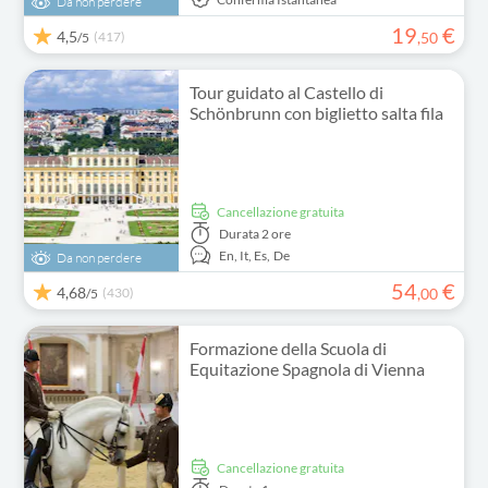
Da non perdere
19
€
4,5
(417)
,
50
/5
Tour guidato al Castello di
Schönbrunn con biglietto salta fila
Cancellazione gratuita
Durata
2 ore
En,
It,
Es,
De
Da non perdere
54
€
4,68
(430)
,
00
/5
Formazione della Scuola di
Equitazione Spagnola di Vienna
Cancellazione gratuita