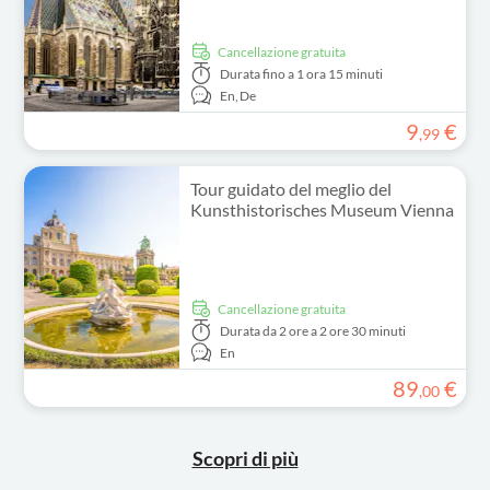
Cancellazione gratuita
Durata
fino a 1 ora 15 minuti
En,
De
9
€
,
99
Tour guidato del meglio del
Kunsthistorisches Museum Vienna
Cancellazione gratuita
Durata
da 2 ore a 2 ore 30 minuti
En
89
€
,
00
Scopri di più