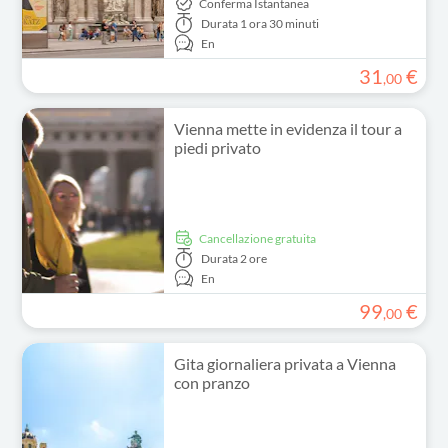
Conferma Istantanea
Durata
1 ora 30 minuti
En
31
€
,
00
Vienna mette in evidenza il tour a
piedi privato
Cancellazione gratuita
Durata
2 ore
En
99
€
,
00
Gita giornaliera privata a Vienna
con pranzo