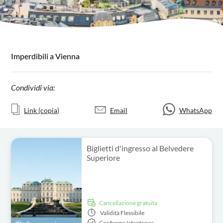
Imperdibili a Vienna
Condividi via:
Link (copia)
Email
WhatsApp
Biglietti d'ingresso al Belvedere
Superiore
Cancellazione gratuita
Validità
Flessibile
Conferma Istantanea