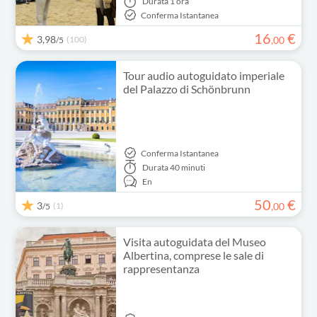
Durata
1 ora
Conferma Istantanea
16
€
3,98
(100)
,
00
/5
Tour audio autoguidato imperiale
del Palazzo di Schönbrunn
Conferma Istantanea
Durata
40 minuti
En
50
€
3
(1)
,
00
/5
Visita autoguidata del Museo
Albertina, comprese le sale di
rappresentanza