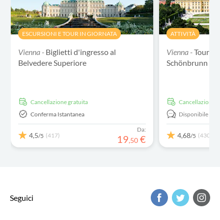
ESCURSIONI E TOUR IN GIORNATA
ATTIVITÀ
Vienna -
Biglietti d'ingresso al
Vienna -
Tour gu
Belvedere Superiore
Schönbrunn con b
Cancellazione gratuita
Cancellazione g
Conferma Istantanea
Disponibile in:
E
Da:
4,5
4,68
(417)
(430)
/5
/5
19
€
,
50
Seguici