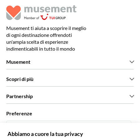
Musement ti aiuta a scoprire il meglio
di ogni destinazione offrendoti
un'ampia scelta di esperienze
indimenticabili in tutto il mondo
Musement
Chi siamo
Scopri di più
Stampa
Lavora con noi
Cosa dicono di noi i nostri clienti
Partnership
Green & Fair Experiences
Tour personalizzati
Con chi lavoriamo
Preferenze
Programmi di affiliazione
Personal Travel Agent
Italiano
Agenzie viaggi