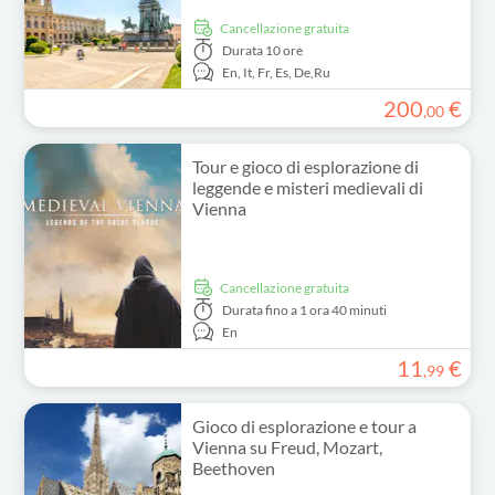
Cancellazione gratuita
Durata
10 ore
En,
It,
Fr,
Es,
De,
Ru
200
€
,
00
Tour e gioco di esplorazione di
leggende e misteri medievali di
Vienna
Cancellazione gratuita
Durata
fino a 1 ora 40 minuti
En
11
€
,
99
Gioco di esplorazione e tour a
Vienna su Freud, Mozart,
Beethoven