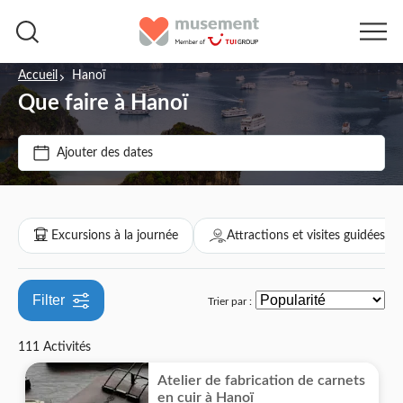
Accueil
Hanoï
Que faire à Hanoï
Prix par adulte
Ajouter des dates
Options de billets
€
€
Min
Max
Confirmation instantanée
Catégories
Excursions à la journée
Attractions et visites guidées
Bon numérique
Excursions à la journée
Visite guidée
Filter
Trier par :
Tourisme et traditions
Attractions et visites guidées
Annulation gratuite
111 Activités
Campagne
Culture et histoire
Monuments
Activités
Entrée incluse
Atelier de fabrication de carnets
Ville
Musées
Incontournables
Bateaux
Activités de plein air
Transferts
en cuir à Hanoï