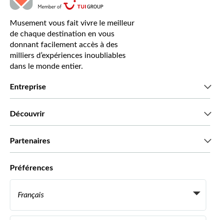
Musement vous fait vivre le meilleur
de chaque destination en vous
donnant facilement accès à des
milliers d’expériences inoubliables
dans le monde entier.
Entreprise
Qui sommes-nous?
Découvrir
Presse
Recrutement
Avis clients
Partenaires
Green & Fair Experiences
Offres sur mesure
Ils nous font confiance
Préférences
Affiliation
Agent de Voyage Personnel
Français
Agences de voyages
Devenir Fournisseur
Italiano