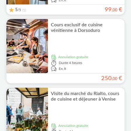
En,
It
99
€
5
/5
,
00
(1)
Cours exclusif de cuisine
vénitienne à Dorsoduro
Annulation gratuite
Durée
4 heures
En,
It
250
€
,
00
Visite du marché du Rialto, cours
de cuisine et déjeuner à Venise
Annulation gratuite