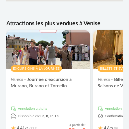
Attractions les plus vendues à Venise
EXCURSIONS À LA JOURNÉE
BILLETS ET ÉVÉ
Venise -
Journée d'excursion à
Venise -
Billets
Murano, Burano et Torcello
Saisons de Viva
Annulation gratuite
Annulation grat
Disponible en:
En,
It,
Fr,
Es
Confirmation I
à partir de:
4,41
4,6
/5
/5
(221)
(8)