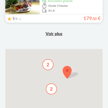
Annulation gratuite
Durée
3 heures
En,
It
179
€
5
/5
,
00
(1)
Voir plus
2
2